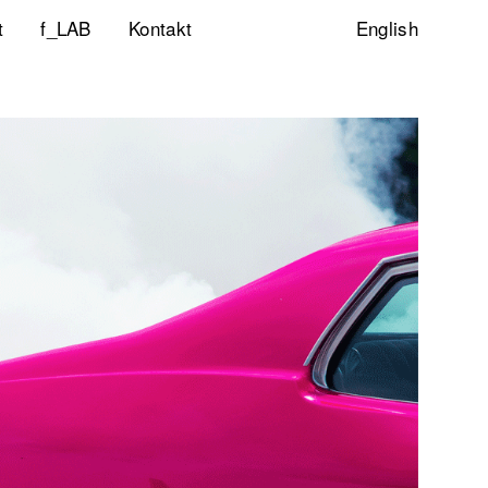
t
f_LAB
Kontakt
English
ltigkeitsinitiative
ity & Inclusion
ty Lab
lp