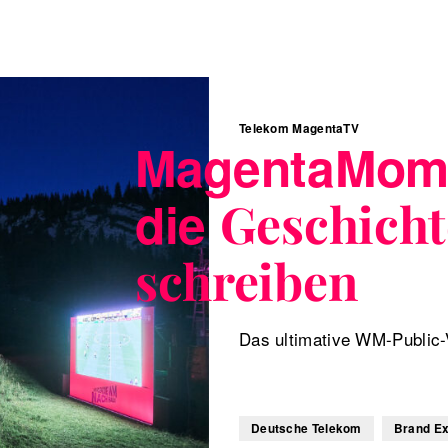
Telekom MagentaTV
MagentaMom
die
Geschicht
schreiben
Das ultimative WM-Public-
Deutsche Telekom
Brand Ex