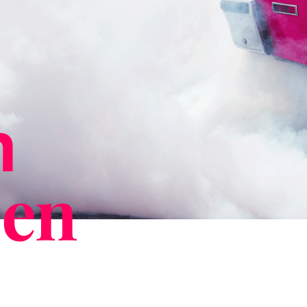
n
uen