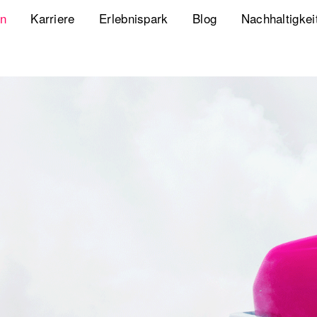
en
Karriere
Erlebnispark
Blog
Nachhaltigkei
Jobs
Playbook Resonanz
Unsere Nachha
Uns kennenlernen
Storyverse Playbook
Diversity, Equ
Meet fischerAppelt
Future Mobili
Podcast
Hanseatic He
Whitepaper
Webcasts
The German Apartment