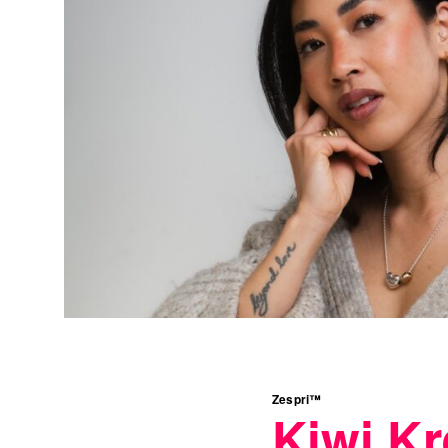
Zespri™
Kiwi Kr