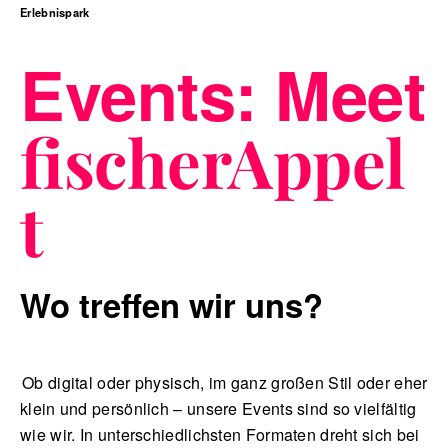
Erlebnispark
Events: Meet
Blog
fischerAppel
Nachhaltigkeit
t
Wo treffen wir uns?
f_LAB
Ob digital oder physisch, im ganz großen Stil oder eher
Kontakt
klein und persönlich – unsere Events sind so vielfältig
wie wir. In unterschiedlichsten Formaten dreht sich bei