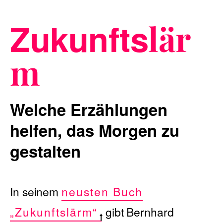
Zukunfts
lär
Blog
m
Nachhaltigkeit
Welche Erzählungen
helfen, das Morgen zu
gestalten
f_LAB
In seinem
neusten Buch
Kontakt
„Zukunftslärm“
gibt Bernhard