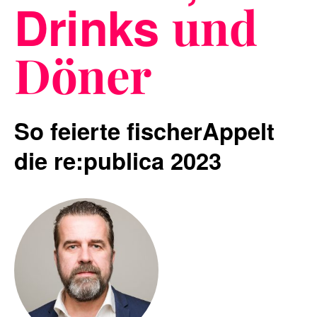
Drinks
und
Döner
Blog
So feierte fischerAppelt
Nachhaltigkeit
die re:publica 2023
f_LAB
Kontakt